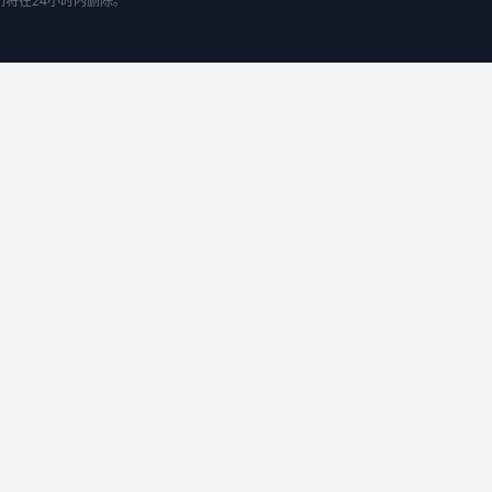
将在24小时内删除。