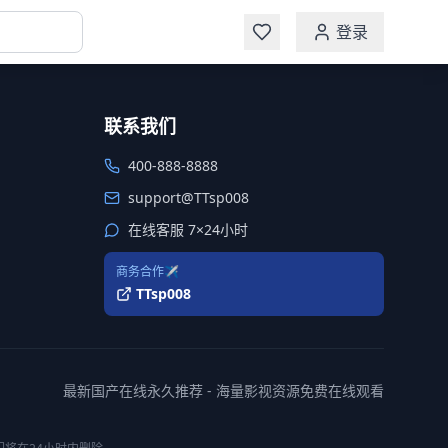
登录
联系我们
400-888-8888
support@TTsp008
在线客服 7×24小时
商务合作✈️
TTsp008
最新国产在线永久推荐 - 海量影视资源免费在线观看