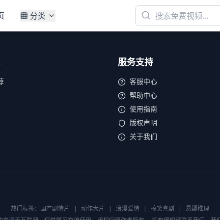
页
分类
服务支持
荐
客服中心
帮助中心
使用指南
版权声明
关于我们
热门标签：
国产剧情片
|
动作大片
|
浪漫爱情
|
搞笑喜剧
|
悬疑推理