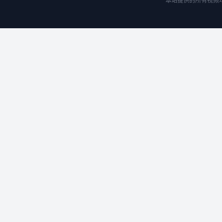
本站提供的所有视频