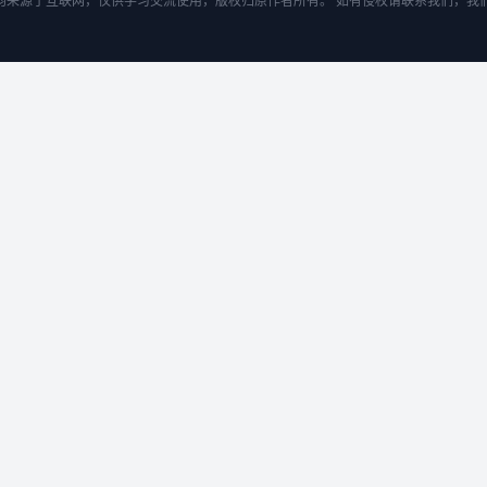
均来源于互联网，仅供学习交流使用，版权归原作者所有。 如有侵权请联系我们，我们