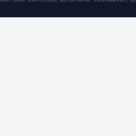
均来源于互联网，仅供学习交流使用，版权归原作者所有。 如有侵权请联系我们，我们